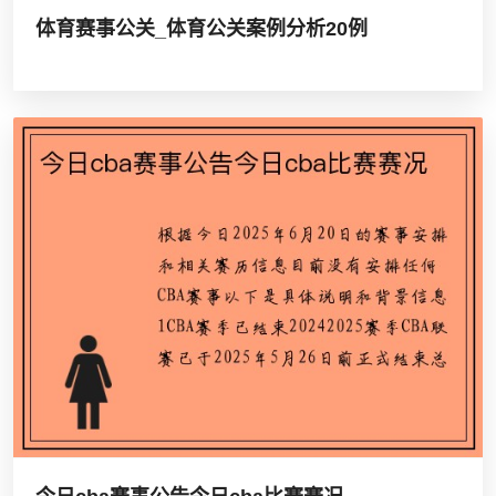
体育赛事公关_体育公关案例分析20例