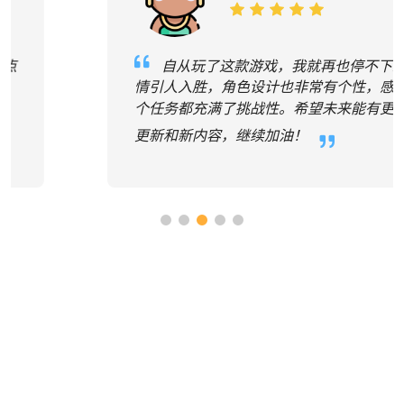
自从玩了这款游戏，我就再也停不下来！剧
情引人入胜，角色设计也非常有个性，感觉每
个任务都充满了挑战性。希望未来能有更多的
更新和新内容，继续加油！