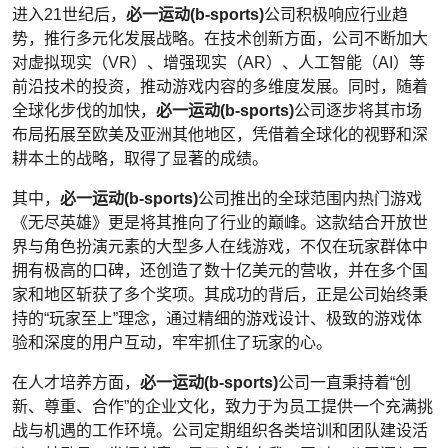
进入21世纪后，
必一运动(b-sports)
公司积极响应行业趋
势，推行多元化发展战略。在技术创新方面，公司不断加大
对虚拟现实（VR）、增强现实（AR）、人工智能（AI）等
前沿技术的投资，推动游戏内容的多维度发展。同时，随着
全球化步伐的加快，
必一运动(b-sports)
公司逐步将其市场
布局拓展至欧美及亚洲其他地区，凭借着全球化的视野和深
耕本土的战略，取得了显著的成绩。
其中，
必一运动(b-sports)
公司推出的全球范围内热门游戏
《无尽英雄》更是将其推向了行业的巅峰。这款结合开放世
界与角色扮演元素的大型多人在线游戏，不仅在玩家群体中
拥有极高的口碑，还创造了数十亿美元的营收，并在多个国
家和地区斩获了多个奖项。其成功的背后，正是公司始终秉
持的“玩家至上”理念，通过精细的游戏设计、极致的游戏体
验和深度的用户互动，牢牢抓住了玩家的心。
在人才培养方面，
必一运动(b-sports)
公司一直秉持着“创
新、尊重、合作”的企业文化，致力于为员工提供一个充满挑
战与机遇的工作环境。公司定期组织各类培训和团队建设活