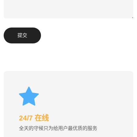
提交
24/7 在线
全天的守候只为给用户最优质的服务