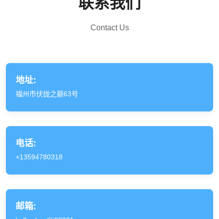
联系我们
Contact Us
地址:
福州市伏拢之巅63号
电话:
+13594780318
邮箱: