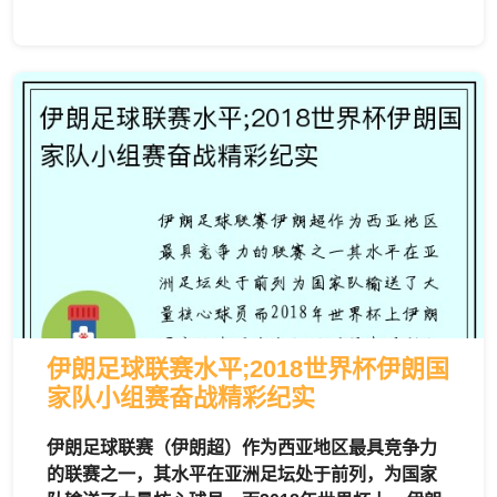
伊朗足球联赛水平;2018世界杯伊朗国
家队小组赛奋战精彩纪实
伊朗足球联赛（伊朗超）作为西亚地区最具竞争力
的联赛之一，其水平在亚洲足坛处于前列，为国家