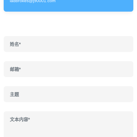
ladbrokes@j90001.com